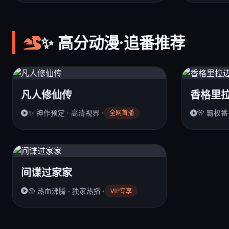
✨ 高分动漫·追番推荐
凡人修仙传
香格里
✨ 神作预定 · 高清视界 ·
🎌 霸权番
全网首播
间谍过家家
🔞 热血沸腾 · 独家热播 ·
VIP专享