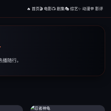
🔥 首页
🎬 电影
📺 剧集
🎭 综艺
✨ 动漫
💬 影评
界
，热播随行。