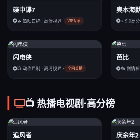
碟中谍7
奥本海
🔥 热映口碑 · 高清视界 ·
⭐ 9.0高分
VIP专享
闪电侠
芭比
💥 动作巨制 · 高清视界 ·
🎭 剧情神
全网首播
📺 热播电视剧·高分榜
追风者
庆余年2