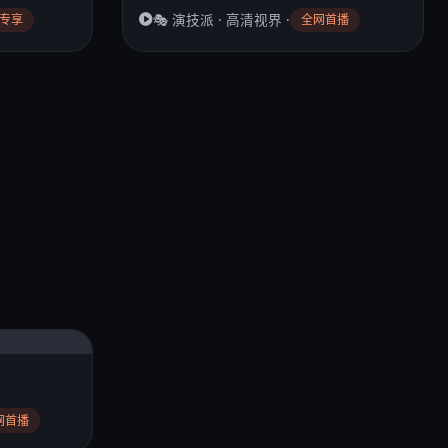
🎭 演技派 · 高清视界 ·
P专享
全网首播
网首播