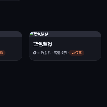
蓝色监狱
🍬 治愈系 · 高清视界 ·
播
VIP专享