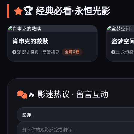
🏆 经典必看·永恒光影
肖申克的救赎
盗梦空
🏆 影史经典 · 高清视界 ·
🎞️ 永恒感
全网首播
🔥 影迷热议 · 留言互动