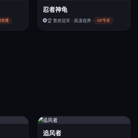
忍者神龟
🏆 票房冠军 · 高清视界 ·
网首播
VIP专享
追风者